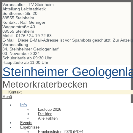
Veranstalter : TV Steinheim
Abteilung Leichtathletik
Sontheimer Str. 20
89555 Steinheim
Kontakt : Ralf Geringer
Wagnerstraße
40
89555
Steinheim
Mobil :
0176 / 24 19 72 63
E-Mail :
Diese E-Mail-Adresse ist vor Spambots geschützt! Zur Anzeig
Veranstaltung :
34. Steinheimer Geologenlauf
03. November 2024
Schülerläufe ab 09:30 Uhr
Hauptläufe ab 11:00 Uhr
Steinheimer Geologenl
Meteorkraterbecken
Kontakt
Menü
Info
Laufcup 2026
Die Idee
Alle Fakten
Events
Ergebnisse
Ergebnislisten 2026 (PDF)