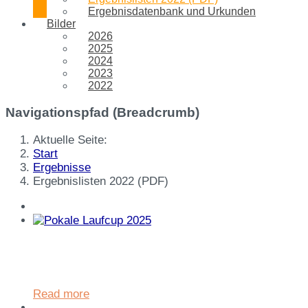
Ergebnisdatenbank und Urkunden
Bilder
2026
2025
2024
2023
2022
Navigationspfad (Breadcrumb)
Aktuelle Seite:
Start
Ergebnisse
Ergebnislisten 2022 (PDF)
im Rahmen der Ehrung bei
Hauptsponsor EnBW-ODR in
Ellwangen
Read more