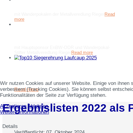
Laufcup Sieger 2025
mit Wanderpokalen der Metallveredlung Rieger
Read
more
Top 3 Siegerehrung Laufcup
2025
mit Hauptsponsor EnBW-ODR und Wanderpokal-
Stifter Metallveredlung Rieger
Read more
im Rahmen der Ehrung bei
Hauptsponsor EnBW-ODR in
Ellwangen
Wir nutzen Cookies auf unserer Website. Einige von ihnen s
verbessern (Tracking Cookies). Sie können selbst entscheid
Read more
Funktionalitäten der Seite zur Verfügung stehen.
Ergebnislisten 2022 als
Akzeptieren
Ablehnen
Weitere Informationen
Details
Veröffentlicht: 07. Oktober 2024